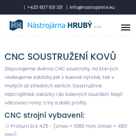
+420 607 631 331
info@nastrojarstvi.eu
CNC SOUSTRUŽENÍ KOVŮ
Disponujeme dvěma CNC soustruhy, na kterých
realizujeme zakázky jak v kusové výrobě, tak v
malých až středních sériích. Soustružíme
nástrojářské zakázky i do kalených součástí. Např.
válcovací rolny, trny a další profily.
CNC strojní vybavení:
Proturn SLX 425 - (Lmax = 1080 mm, Dmax = 480
mm)