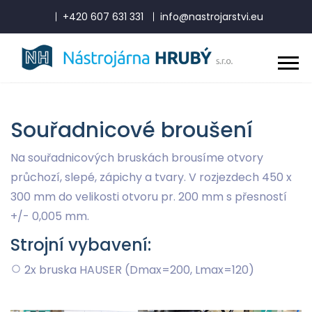
+420 607 631 331
info@nastrojarstvi.eu
Souřadnicové broušení
Na souřadnicových bruskách brousíme otvory
průchozí, slepé, zápichy a tvary. V rozjezdech 450 x
300 mm do velikosti otvoru pr. 200 mm s přesností
+/- 0,005 mm.
Strojní vybavení:
2x bruska HAUSER (Dmax=200, Lmax=120)